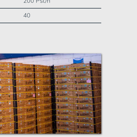
200 Pst/h
40