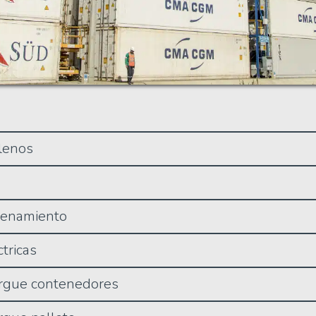
lenos
cenamiento
tricas
rgue contenedores